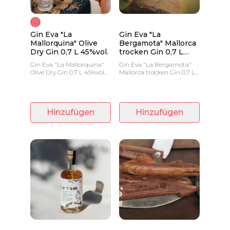
Gin Eva "La
Gin Eva "La
Mallorquina" Olive
Bergamota" Mallorca
Dry Gin 0,7 L 45%vol.
trocken Gin 0,7 L
45%vol.
Gin Eva "La Mallorquina"
Gin Eva "La Bergamota"
Olive Dry Gin 0,7 L 45%vol.
Mallorca trocken Gin 0,7 L
"Worlds Best Signature
45%vol. Ausgezeichnet als
Botanical Gin" bei den
"Bester botanischer Gin des
World Gin Awards 2019
spanischen Autors".
Hinzufügen
Hinzufügen