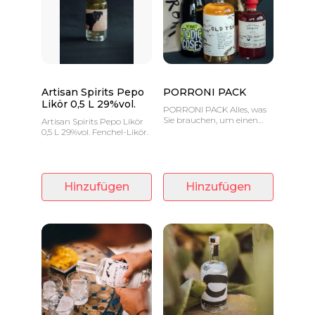
Artisan Spirits Pepo
PORRONI PACK
Likör 0,5 L 29%vol.
PORRONI PACK Alles, was
Sie brauchen, um einen
Artisan Spirits Pepo Likör
Negroni im Stil von GIN
0,5 L 29%vol. Fenchel-Likör.
EVA herzustellen, 100%
mallorquinisch.
Hinzufügen
Hinzufügen