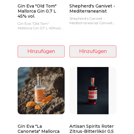
Gin Eva "Old Tom"
Shepherd's Ganivet -
Mallorca Gin 0,7 L
Mediterraneanist
45% vol.
Shepherd's Ganivet -
Mediterraneanist Ganivet
Gin Eva "Old Tom"
de Pastor, 7cm Klinge.
Mallorca Gin 0,7 L 45%vol.
Ein großartiger Gin, den
man pur trinken kann,
ohne ihn zu mischen.
Hinzufügen
Hinzufügen
Gin Eva "La
Artisan Spirits Roter
Canoneta" Mallorca
Zitrus-Bitterlikör 0,5