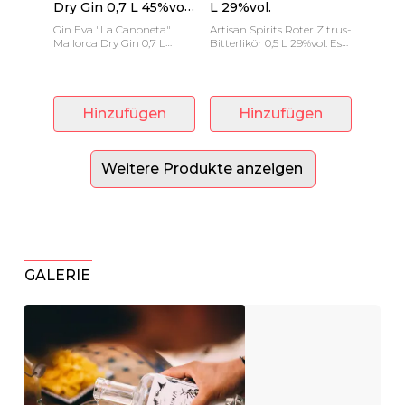
Dry Gin 0,7 L 45%vol.
L 29%vol.
Preis
Gin Eva "La Canoneta"
Artisan Spirits Roter Zitrus-
Mallorca Dry Gin 0,7 L
Bitterlikör 0,5 L 29%vol. Es
45%vol. Das Ergebnis ist ein
handelt sich um einen
vollmundiger Zitrus-Gin.
Aperitif, der als Bitter
bekannt ist.
Hinzufügen
Hinzufügen
Weitere Produkte anzeigen
GALERIE