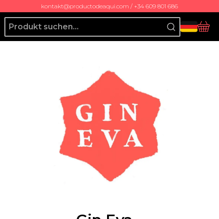
kontakt@productodeaqui.com / +34 609 801 686
Producto de Aquí
Ko