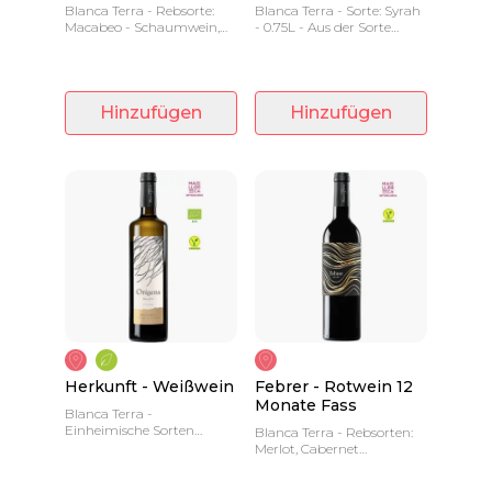
Blanca Terra - Rebsorte:
Blanca Terra - Sorte: Syrah
Macabeo - Schaumwein,
- 0.75L - Aus der Sorte
der nach traditioneller
Syrah haben wir diesen
Methode hergestellt wird,
fröhlichen Wein mit
mit einer Mindestreifezeit
Lebenslust gewonnen
von 24 Monaten.
Hinzufügen
Hinzufügen
Herkunft - Weißwein
Febrer - Rotwein 12
Monate Fass
Blanca Terra -
Einheimische Sorten
Blanca Terra - Rebsorten:
Malvasía und Giró Ros -
Merlot, Cabernet
0.75 L - Frischer und
Sauvignon und Monastrell
leichter Wein.
- 0,75 L - Mit Körper und