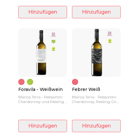
Charakter.
Hinzufügen
Hinzufügen
Foravila - Weißwein
Febrer Weiß
Blanca Terra - Rebsorten:
Blanca Terra - Rebsorten:
Chardonnay und Riesling -
Chardonnay, Riesling, Giró
0,75 L - Frischer und
Ros und Moscatel - 0.75 L -
weicher Wein.
Weißwein 12 Monate in
Zement und Fass
Hinzufügen
Hinzufügen