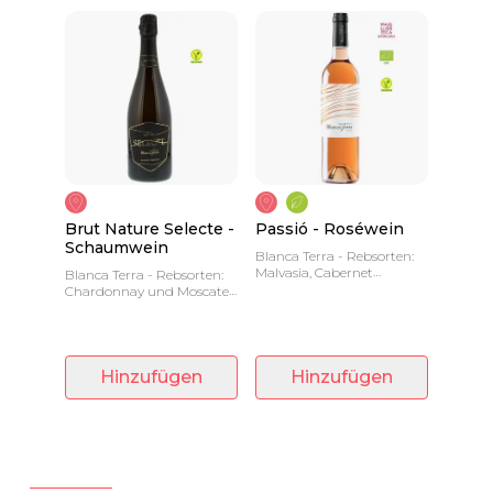
Brut Nature Selecte -
Passió - Roséwein
Schaumwein
Blanca Terra - Rebsorten:
Malvasia, Cabernet
Blanca Terra - Rebsorten:
Sauvignon und Merlot -
Chardonnay und Moscatel
0,75 L - Wir haben den
- Lange Reifung - Eleganz
Roséwein neu erfunden.
und Raffinesse
verschmelzen.
Hinzufügen
Hinzufügen