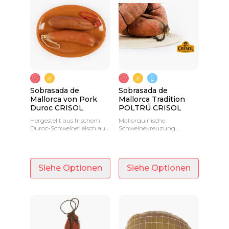
Sobrasada de
Sobrasada de
Mallorca von Pork
Mallorca Tradition
Duroc CRISOL
POLTRÚ CRISOL
Hergestellt aus frischem
Mallorquinische
Duroc-Schweinefleisch aus
Schweinekreuzung
zertifizierter natürlicher
Sobrasada 100% Km0.
Mast. 100% natürlich ohne
Ungefähres Gewicht 1.200
Zusatzstoffe.
Kg
Siehe Optionen
Siehe Optionen