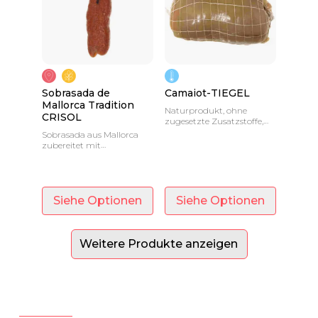
Sobrasada de
Camaiot-TIEGEL
Mallorca Tradition
Naturprodukt, ohne
CRISOL
zugesetzte Zusatzstoffe,
strikt nach der
Sobrasada aus Mallorca
traditionellen Formel
zubereitet mit
unserer Familie.
mallorquinischem
Kreuzfleisch und lokalen
Zutaten. Ungefähres
Gewicht 350 g.
Siehe Optionen
Siehe Optionen
Weitere Produkte anzeigen