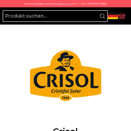
kontakt@productodeaqui.com / +34 609 801 686
Producto de Aquí
Ko