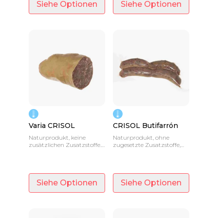
Siehe Optionen
Siehe Optionen
Varia CRISOL
CRISOL Butifarrón
Naturprodukt, keine
Naturprodukt, ohne
zusätzlichen Zusatzstoffe.
zugesetzte Zusatzstoffe,
Ein halbes Stück von etwa
strikt nach der
350 g, vakuumverpackt.
traditionellen Formel
unserer Familie.
Siehe Optionen
Siehe Optionen