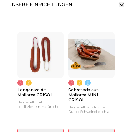
UNSERE EINRICHTUNGEN
Longaniza de
Sobrasada aus
Mallorca CRISOL
Mallorca MINI
CRISOL
Hergestellt mit
zertifiziertem, natürlichem,
Hergestellt aus frischem
fettendem Duroc-
Duroc-Schweinefleisch aus
Schweinefleisch. Natürlich,
zertifizierter natürlicher
ohne Zusatzstoffe.
Mast. 100% natürlich ohne
Zusatzstoffe.